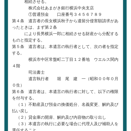
相続させる。
株式会社あまがき銀行横浜中央支店
①普通預金 口座番号３４５６７８９
第４条 遺言者の長女横浜秋子から遺留分侵害額請求があ
ったときは、まず第２条
により長男横浜一郎に相続させる財産から分配する
ものと指定する。
第５条 遺言者は、本遺言の執行者として、次の者を指定
する。
横浜市中区常盤町二丁目１２番地 ウエルス関内
４階
司法書士
遺言執行者 堀 尾 建 一（昭和００年０月
０生）
第６条 遺言者は、本遺言の執行者に対して、以下の権限
を付与する。
（１）不動産及び預金の換価処分、名義変更、解約及び
払い戻し
（２）貸金庫の開扉、解約及び内容物の取り出し
（３）本遺言の執行に必要な場合に代理人及び補助人を
選任すること