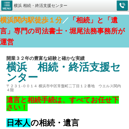
横浜 相続・終活支援センター
MENU
横浜関内駅徒歩１分
／
「相続」と「遺
言」専門の司法書士・堀尾法務事務所が
運営
開業３２年の豊富な経験と確かな実績
横浜 相続・終活支援セ
ンター
〒２３１-００１４ 横浜市中区常盤町二丁目１２番地 ウエルス関内
４階
遺言と相続手続は、すべてお任せ下
さい！
日本人
の相続・遺言