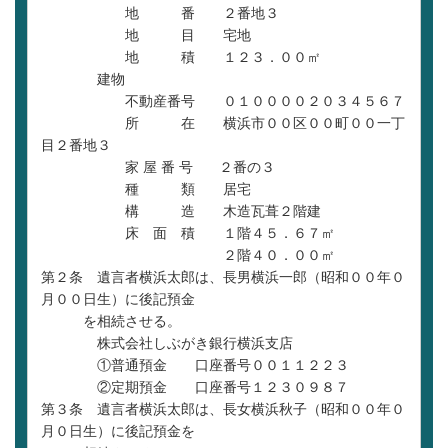
地 番 ２番地３
地 目 宅地
地 積 １２３．００㎡
建物
不動産番号 ０１００００２０３４５６７
所 在 横浜市００区００町００一丁
目２番地３
家 屋 番 号 ２番の３
種 類 居宅
構 造 木造瓦葺２階建
床 面 積 １階４５．６７㎡
２階４０．００㎡
第２条 遺言者横浜太郎は、長男横浜一郎（昭和００年０
月００日生）に後記預金
を相続させる。
株式会社しぶがき銀行横浜支店
①普通預金 口座番号００１１２２３
②定期預金 口座番号１２３０９８７
第３条 遺言者横浜太郎は、長女横浜秋子（昭和００年０
月０日生）に後記預金を