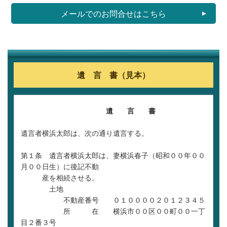
メールでのお問合せはこちら
遺 言 書（見本）
遺 言 書
遺言者横浜太郎は、次の通り遺言する。
第１条 遺言者横浜太郎は、妻横浜春子（昭和００年００
月００日生）に後記不動
産を相続させる。
土地
不動産番号 ０１００００２０１２３４５
所 在 横浜市００区００町００一丁
目２番３号