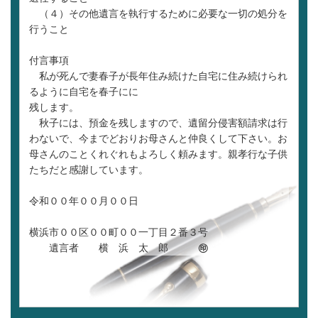
（４）その他遺言を執行するために必要な一切の処分を
行うこと
付言事項
私が死んで妻春子が長年住み続けた自宅に住み続けられ
るように自宅を春子にに
残します。
秋子には、預金を残しますので、遺留分侵害額請求は行
わないで、今までどおりお母さんと仲良くして下さい。お
母さんのことくれぐれもよろしく頼みます。親孝行な子供
たちだと感謝しています。
令和００年００月００日
横浜市００区００町００一丁目２番３号
遺言者 横 浜 太 郎
㊞