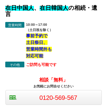
在日中国人
、
在日韓国人
の相続・遺
言
10:00～17:00
営業時間
（土日祝を除く）
事前予約で
土日祭日、
営業時間外も
対応可能
ご訪問も可能です
その他
相談「無料」
お気軽にお問合せください
0120-569-567