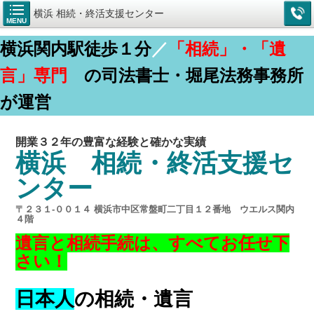
横浜 相続・終活支援センター
MENU
横浜関内駅徒歩１分
／
「相続」・「遺
言」専門
の司法書士・堀尾法務事務所
が運営
開業３２年の豊富な経験と確かな実績
横浜 相続・終活支援セ
ンター
〒２３１-００１４ 横浜市中区常盤町二丁目１２番地 ウエルス関内
４階
遺言と相続手続は、すべてお任せ下
さい！
日本人
の相続・遺言