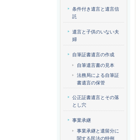
条件付き遺言と遺言信
託
遺言と子供のいない夫
婦
自筆証書遺言の作成
自筆遺言書の見本
法務局による自筆証
書遺言の保管
公正証書遺言とその落
とし穴
事業承継
事業承継と遺留分に
関する民法の特例