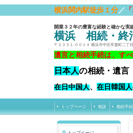
横浜関内駅徒歩１分
／
「
開業３２年の豊富な経験と確かな実
横浜 相続・終
〒２３３１-００１４ 横浜市中区常盤町二丁
遺言と相続手続は、す
日本人
の相続・遺言
在日中国人
、
在日韓国人
トップページ
相談
相続手続
トップページ