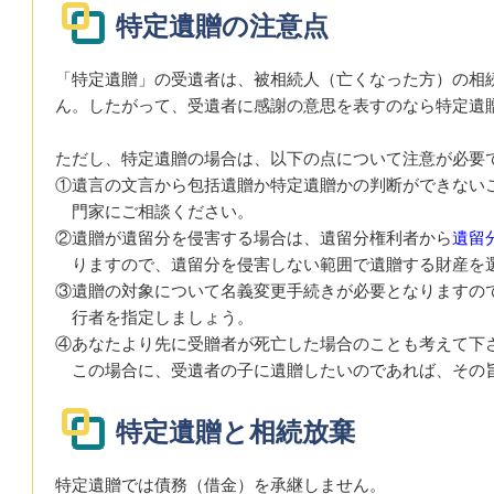
特定遺贈の注意点
「特定遺贈」の受遺者は、被相続人（亡くなった方）の相
ん。したがって、受遺者に感謝の意思を表すのなら特定遺
ただし、特定遺贈の場合は、以下の点について注意が必要
①遺言の文言から包括遺贈か特定遺贈かの判断ができない
門家にご相談ください。
②遺贈が遺留分を侵害する場合は、遺留分権利者から
遺留
りますので、遺留分を侵害しない範囲で遺贈する財産を
③遺贈の対象について名義変更手続きが必要となりますの
行者を指定しましょう。
④あなたより先に受贈者が死亡した場合のことも考えて下
この場合に、受遺者の子に遺贈したいのであれば、その
特定遺贈と相続放棄
特定遺贈では債務（借金）を承継しません。