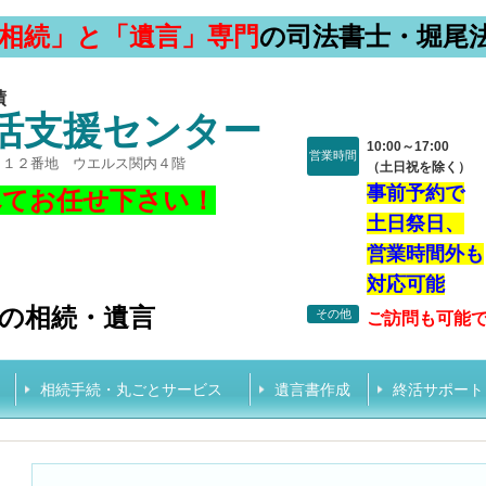
相続」と「遺言」専門
の司法書士・堀尾
績
活支援センター
10:00～17:00
営業時間
目１２番地 ウエルス関内４階
（土日祝を除く）
事前予約で
べてお任せ下さい！
土日祭日、
営業時間外も
対応可能
の相続・遺言
その他
ご訪問も可能
相続手続・丸ごとサービス
遺言書作成
終活サポート