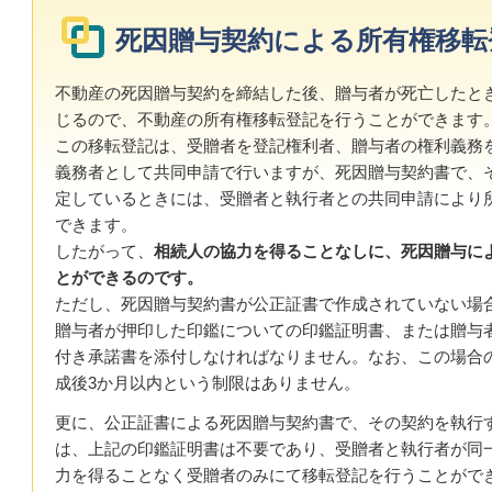
死因贈与契約による所有権移転
不動産の死因贈与契約を締結した後、贈与者が死亡したと
じるので、不動産の所有権移転登記を行うことができます
この移転登記は、受贈者を登記権利者、贈与者の権利義務
義務者として共同申請で行いますが、
死因贈与契約書で、
定しているときには、受贈者と執行者との共同申請により
できます。
したがって、
相続人の協力を得ることなしに、死因贈与に
とができるのです。
ただし、死因贈与契約書が公正証書で作成されていない場
贈与者が押印した印鑑についての印鑑証明書、または贈与
付き承諾書を添付しなければなりません。なお、この場合
成後3か月以内という制限はありません。
更に、公正証書による死因贈与契約書で、その契約を執行
は、上記の印鑑証明書は不要であり、受贈者と執行者が同
力を得ることなく受贈者のみにて移転登記を行うことがで