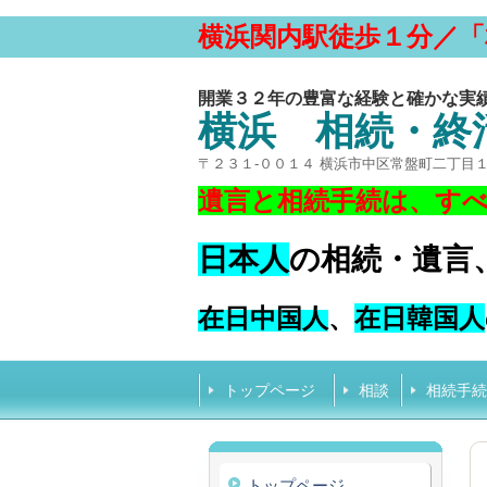
横浜関内駅徒歩１分／「
開業３２年の豊富な経験と確かな実
横浜 相続・終
〒２３１-００１４ 横浜市中区常盤町二丁目
遺言と相続手続は、す
日本人
の相続・遺言
在日中国人
、
在日韓国人
トップページ
相談
相続手続
トップページ