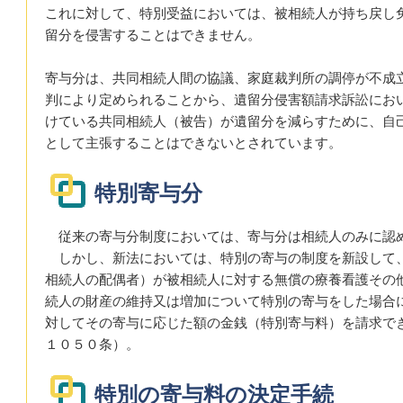
これに対して、特別受益においては、被相続人が持ち戻し
留分を侵害することはできません。
寄与分は、共同相続人間の協議、家庭裁判所の調停が不成
判により定められることから、遺留分侵害額請求訴訟にお
けている共同相続人（被告）が遺留分を減らすために、自
として主張することはできないとされています。
特別寄与分
従来の寄与分制度においては、寄与分は相続人のみに認
しかし、新法においては、特別の寄与の制度を新設して
相続人の配偶者）が被相続人に対する無償の療養看護その
続人の財産の維持又は増加について特別の寄与をした場合
対してその寄与に応じた額の金銭（特別寄与料）を請求で
１０５０条）。
特別の寄与料の決定手続