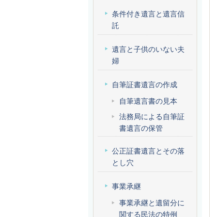
条件付き遺言と遺言信
託
遺言と子供のいない夫
婦
自筆証書遺言の作成
自筆遺言書の見本
法務局による自筆証
書遺言の保管
公正証書遺言とその落
とし穴
事業承継
事業承継と遺留分に
関する民法の特例