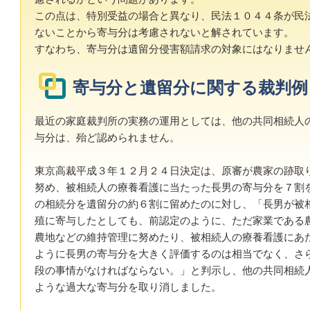
この点は、特別受益の場合と異なり、民法１０４４条が民
ないことから寄与分は考慮されないと解されています。
すなわち、寄与分は遺留分侵害額請求の対象にはなりませ
寄与分と遺留分に関する裁判例
最近の家庭裁判所の実務の運用としては、他の共同相続人
与分は、殆ど認められません。
東京高裁平成３年１２月２４日決定は、原審が農家の跡取
努め、被相続人の療養看護に当たった長男の寄与分を７割
の相続分を遺留分の約６割に留めたのに対し、「長男が被
殖に寄与したとしても、前認定のように、ただ家業である
農地などの維持管理に努めたり、被相続人の療養看護にあ
ように長男の寄与分を大きく評価するのは相当でなく、さ
段の事情がなければならない。」と判示し、他の共同相続
ような過大な寄与分を取り消しました。