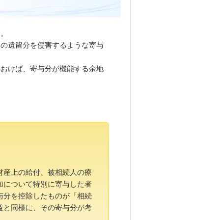
ん。
人の遺留分を侵害するような寄与
ておけば、寄与分が機能する余地
財産上の給付、被相続人の療
加について特別に寄与した者
与分を控除したものが「相続
益と同様に、その寄与分が考