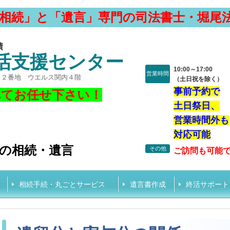
相続」と「遺言」専門の司法書士・堀尾
績
活支援センター
10:00～17:00
営業時間
１２番地 ウエルス関内４階
（土日祝を除く）
事前予約で
べてお任せ下さい！
土日祭日、
、
営業時間外も
対応可能
の相続・遺言
その他
ご訪問も可能
相続手続・丸ごとサービス
遺言書作成
終活サポート