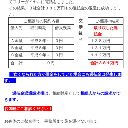
て
フリーダイヤルに電話をしました。
その結果、３社合計３８１万円もの過払金の返還に成功しまし
た。
交
ご相談前の契約内容
ご相談の結果
渉
借入先
取引時期
借入残高
取り戻した過
後
払金
⇒
Ａ金融
平成８年～
０円
１３８万円
Ｂ金融
平成８年～
０円
１３１万円
Ｃ金融
平成９年～
０円
１１２万円
合 計 ０円
合計３８１万円
亡くなられた方が借金をしていた場合にも過払金は発生しま
す。
過払金返還請求権は、
相続財産として
相続人からの請求がで
きます。
お気軽にご相談ください！
お身体のご都合等で、事務所まで足を運べない方は、