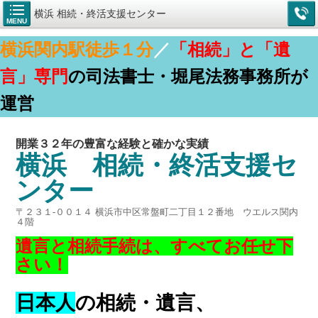
横浜 相続・終活支援センター
MENU
横浜関内駅徒歩１分
／
「相続」と「遺
言」専門
の司法書士・堀尾法務事務所が
運営
開業３２年の豊富な経験と確かな実績
横浜 相続・終活支援セ
ンター
〒２３１-００１４ 横浜市中区常盤町二丁目１２番地 ウエルス関内
４階
遺言と相続手続は、すべてお任せ下
さい！
日本人
の相続・遺言、