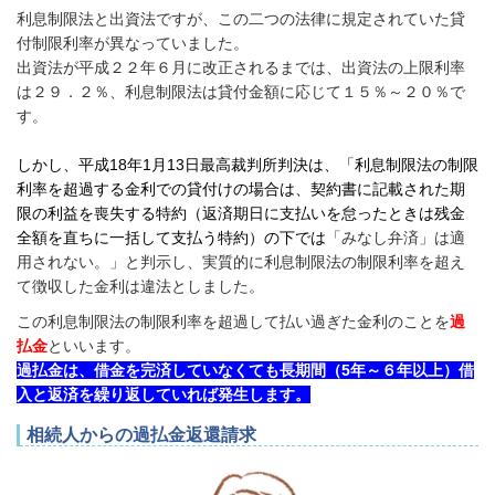
利息制限法と出資法ですが、この二つの法律に規定されていた貸
付制限利率が異なっていました。
出資法が平成２２年６月に改正されるまでは、出資法の上限利率
は２９．２％、利息制限法は貸付金額に応じて１５％～２０％で
す。
しかし、平成18年1月13日最高裁判所判決は、「利息制限法の制限
利率を超過する金利での貸付けの場合は、契約書に記載された期
限の利益を喪失する特約（返済期日に支払いを怠ったときは残金
全額を直ちに一括して支払う特約）
の下では
「みなし弁済」は適
用されない。」と判示し、実質的に利息制限法の制限利率を超え
て徴収した金利は違法としました。
この利息制限法の制限利率を超過して払い過ぎた金利のことを
過
払金
といいます。
過払金は、借金を完済していなくても長期間（5年～６年以上）借
入と返済を繰り返していれば発生します。
相続人からの過払金返還請求