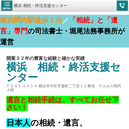
横浜 相続・終活支援センター
MENU
横浜関内駅徒歩１分
／
「
相続」と「遺
言」専門
の司法書士・堀尾法務事務所が
運営
開業３２年の豊富な経験と確かな実績
横浜 相続・終活支援セ
ンター
〒２３１-００１４ 横浜市中区常盤町二丁目１２番地 ウエルス関内
４階
遺言と相続手続は、すべてお任せ下
さい！
日本人
の相続・遺言、