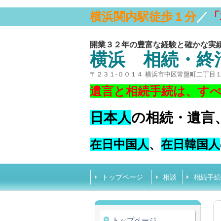
横浜関内駅徒歩１分
／
「
開業３２年の豊富な経験と確かな実
横浜 相続・終
〒２３１-００１４ 横浜市中区常盤町二丁目
遺言と相続手続は、す
日本人
の相続・遺言
在日中国人
、
在日韓国人
トップページ
相談
相続手続
トップページ