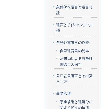
条件付き遺言と遺言信
託
遺言と子供のいない夫
婦
自筆証書遺言の作成
自筆遺言書の見本
法務局による自筆証
書遺言の保管
公正証書遺言とその落
とし穴
事業承継
事業承継と遺留分に
関する民法の特例