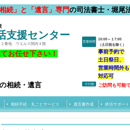
相続」と「遺言」専門
の司法書士・堀尾
績
活支援センター
10:00～１7:00
営業時間
１２番地 ウエルス関内４階
（土日祝を除く）
事前予約で
べてお任せ下さい！
土日祭日、
、
営業時間外も
対応可
の相続・遺言
その他
ご訪問も可能
相続手続・丸ごとサービス
遺言書作成
終活サポート